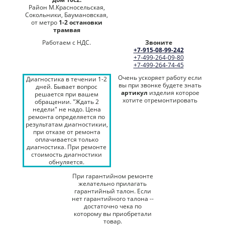
Район М.Красносельская,
Сокольники, Баумановская,
от метро
1-2 остановки
трамвая
Работаем с НДС.
Звоните
+7-915-08-99-242
+7-499-264-09-80
+7-499-264-74-45
Очень ускоряет работу если
Диагностика в течении 1-2
вы при звонке будете знать
дней. Бывает вопрос
артикул
изделия которое
решается при вашем
хотите отремонтировать
обращении. "Ждать 2
недели" не надо. Цена
ремонта определяется по
результатам диагностикии,
при отказе от ремонта
оплачивается только
диагностика. При ремонте
стоимость диагностики
обнуляется.
При гарантийном ремонте
желательно прилагать
гарантийный талон. Если
нет гарантийного талона --
достаточно чека по
которому вы приобретали
товар.