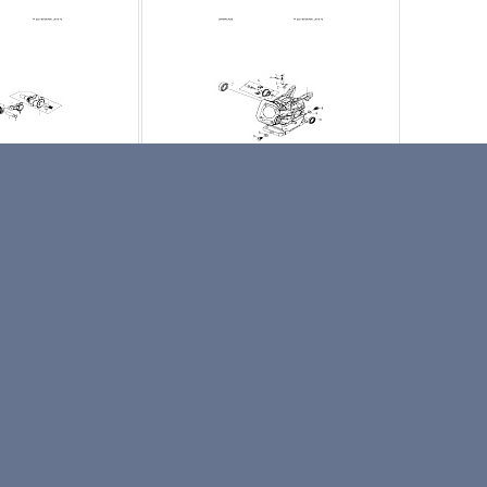
нвал CRANKSHAFT
Запчасти картер CRANKCASE
0 9670678-01
Husqvarna TF230 9670678-01
Артикул: -
нвал CRANKSHAFT
Запчасти картер CRANKCASE
0 9670678-01
Husqvarna TF230 9670678-01
на
за 1 шт
Не указана цена
за 1 шт
чии
Нет в наличии
ПОД ЗАКАЗ
ПОД ЗАКАЗ