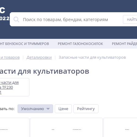
НТ БЕНЗОКОС И ТРИММЕРОВ
РЕМОНТ ГАЗОНОКОСИЛОК
РЕМОНТ РАЙД
 и товаров
Деталировки
Запасные части для культиваторов
асти для культиваторов
части для
a TF230
1
вать по
:
Умолчанию
Цене
Рейтингу