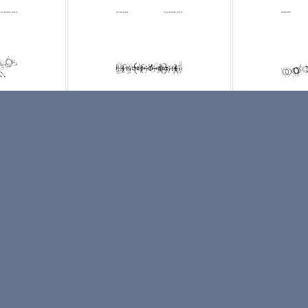
CYLINDER
Запчасти фрезы CUTTING BLADE
Запчасти коле
70678-01
Husqvarna TF230 9670678-01
Husqvarna TF23
Артикул: -
Артикул: -
YLINDER
Запчасти фрезы CUTTING BLADE
Запчасти коле
0678-01
Husqvarna TF230 9670678-01
Husqvarna TF23
 шт
Не указана цена
за 1 шт
Не указана це
Нет в наличии
Нет в нали
ОД ЗАКАЗ
ПОД ЗАКАЗ