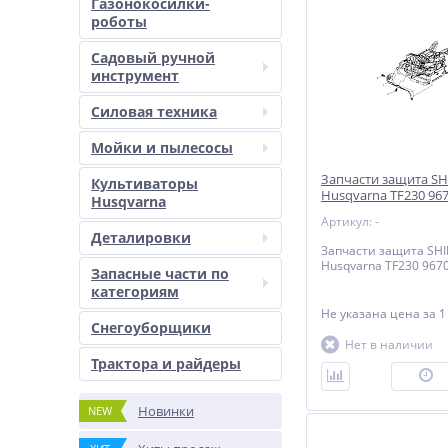
Газонокосилки-
роботы
Садовый ручной
инструмент
Силовая техника
Мойки и пылесосы
Запчасти защита SH
Культиваторы
Husqvarna TF230 96
Husqvarna
Артикул: -
Деталировки
Запчасти защита SHI
Husqvarna TF230 967
Запасные части по
категориям
Не указана цена
за 1
Снегоуборщики
Нет в наличии
Трактора и райдеры
П
Новинки
NEW