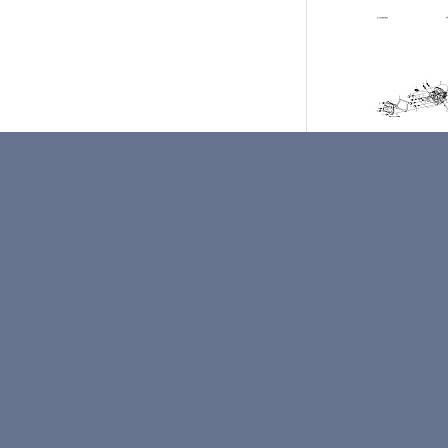
Запчасти цилиндр 
Husqvarna TF230 96
Артикул: -
Запчасти цилиндр C
Husqvarna TF230 967
Не указана цена
за 1
Нет в наличии
П