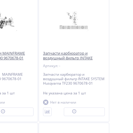
си MAINFRAME
Запчасти карбюратор и
0 9670678-01
воздушный фильтр INTAKE
SYSTEM Husqvarna TF230
Артикул: -
9670678-01
и MAINFRAME
Запчасти карбюратор и
0 9670678-01
воздушный фильтр INTAKE SYSTEM
Husqvarna TF230 9670678-01
на
за 1 шт
Не указана цена
за 1 шт
чии
Нет в наличии
ПОД ЗАКАЗ
ПОД ЗАКАЗ