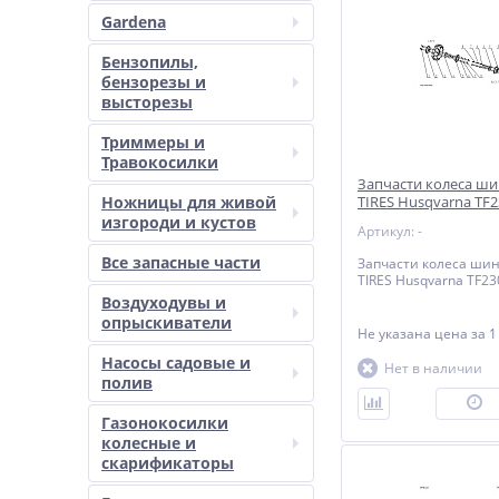
Gardena
Бензопилы,
бензорезы и
высторезы
Триммеры и
Травокосилки
Запчасти колеса ш
Ножницы для живой
TIRES Husqvarna TF2
01
изгороди и кустов
Артикул: -
Все запасные части
Запчасти колеса ши
TIRES Husqvarna TF23
Воздуходувы и
опрыскиватели
Не указана цена
за 1
Насосы садовые и
Нет в наличии
полив
П
Газонокосилки
колесные и
скарификаторы