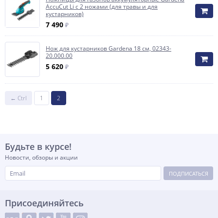
AccuCut Li с 2 ножами (для травы и для
кустарников)
7 490
₽
Нож для кустарников Gardena 18 см, 02343-
20.000.00
5 620
₽
← Ctrl
1
2
Будьте в курсе!
Новости, обзоры и акции
ПОДПИСАТЬСЯ
Присоединяйтесь