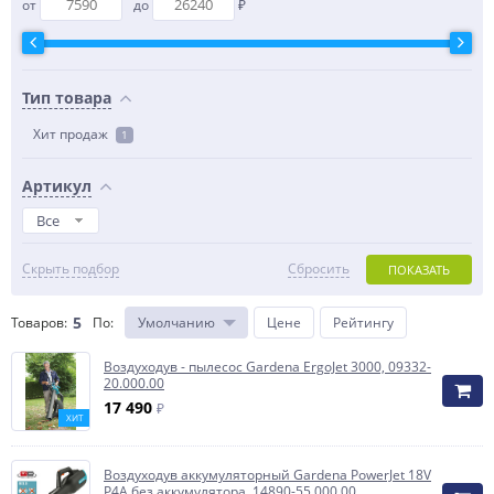
от
до
₽
Тип товара
Хит продаж
1
Артикул
Все
Скрыть подбор
Сбросить
ПОКАЗАТЬ
5
Товаров:
По
:
Умолчанию
Цене
Рейтингу
Воздуходув - пылесос Gardena ErgoJet 3000, 09332-
20.000.00
17 490
₽
ХИТ
Воздуходув аккумуляторный Gardena PowerJet 18V
P4A без аккумулятора, 14890-55.000.00