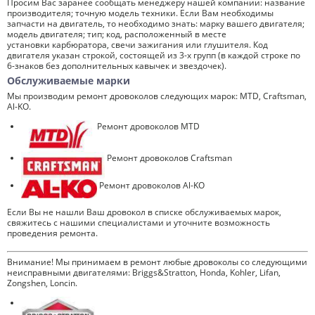
Просим Вас заранее сообщать менеджеру нашей компании: название
производителя; точную модель техники. Если Вам необходимы
запчасти на двигатель, то необходимо знать: марку вашего двигателя;
модель двигателя; тип; код, расположенный в месте
установки карбюратора, свечи зажигания или глушителя. Код
двигателя указан строкой, состоящей из 3-х групп (в каждой строке по
6-знаков без дополнительных кавычек и звездочек).
Обслуживаемые марки
Мы производим ремонт дровоколов следующих марок: MTD, Craftsman,
Al-KO.
Ремонт дровоколов MTD
Ремонт дровоколов Craftsman
Ремонт дровоколов Al-KO
Если Вы не нашли Ваш дровокол в списке обслуживаемых марок,
свяжитесь с нашими специалистами и уточните возможность
проведения ремонта.
Внимание! Мы принимаем в ремонт любые дровоколы со следующими
неисправными двигателями: Briggs&Stratton, Honda, Kohler, Lifan,
Zongshen, Loncin.