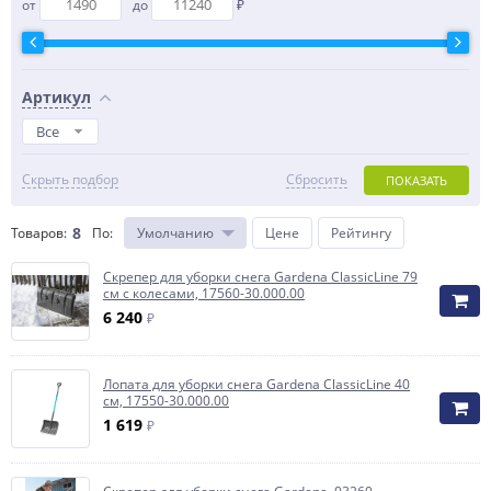
от
до
₽
Артикул
Все
Скрыть подбор
Сбросить
ПОКАЗАТЬ
8
Товаров:
По
:
Умолчанию
Цене
Рейтингу
Скрепер для уборки снега Gardena ClassicLine 79
см с колесами, 17560-30.000.00
6 240
₽
Лопата для уборки снега Gardena ClassicLine 40
см, 17550-30.000.00
1 619
₽