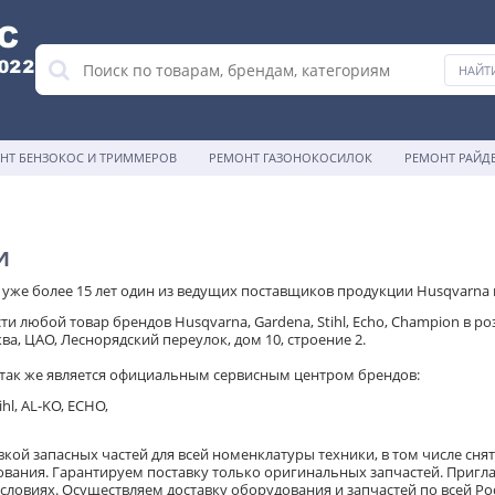
НТ БЕНЗОКОС И ТРИММЕРОВ
РЕМОНТ ГАЗОНОКОСИЛОК
РЕМОНТ РАЙД
и
уже более 15 лет один из ведущих поставщиков продукции Husqvarna 
и любой товар брендов Husqvarna, Gardena, Stihl, Echo, Champion в 
ва, ЦАО, Леснорядский переулок, дом 10, строение 2.
так же является официальным сервисным центром брендов:
hl, АL-KO, ECHO,
кой запасных частей для всей номенклатуры техники, в том числе сня
вания. Гарантируем поставку только оригинальных запчастей. Пригл
словиях. Осуществляем доставку оборудования и запчастей по всей 