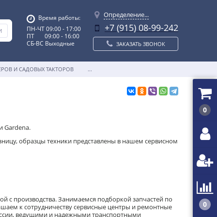
Определение...
Время работы:
+7 (915) 08-99-242
ПН-ЧТ 09:00 - 17:00
ПТ 09:00 - 16:00
СБ-ВС Выходные
ЗАКАЗАТЬ ЗВОНОК
ЕРОВ И САДОВЫХ ТАКТОРОВ
...
0
и Gardena.
розницу, образцы техники представлены в нашем сервисном
той с производства. Занимаемся подборкой запчастей по
0
ашаем к сотрудничеству сервисные центры и ремонтные
России, ведущими и надежными транспортными