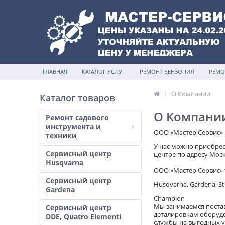
ГЛАВНАЯ
КАТАЛОГ УСЛУГ
РЕМОНТ БЕНЗОПИЛ
РЕМО
О Компании
Каталог товаров
О Компани
Ремонт садового
инструмента и
ООО «Мастер Сервис» 
техники
У нас можно приобрест
Сервисный центр
центре по адресу Моск
Husqvarna
ООО «Мастер Сервис» 
Сервисный центр
Husqvarna, Gardena, Sti
Gardena
Champion
Мы занимаемся постав
Сервисный центр
деталировкам оборудо
DDE, Quatro Elementi
службы на выгодных у