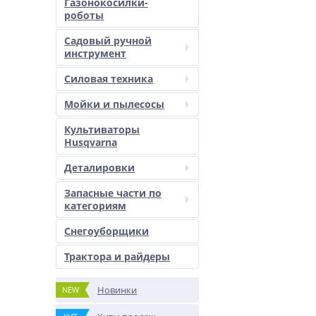
Газонокосилки-
роботы
Садовый ручной
инструмент
Силовая техника
Мойки и пылесосы
Культиваторы
Husqvarna
Деталировки
Запасные части по
категориям
Снегоуборщики
Трактора и райдеры
Новинки
NEW