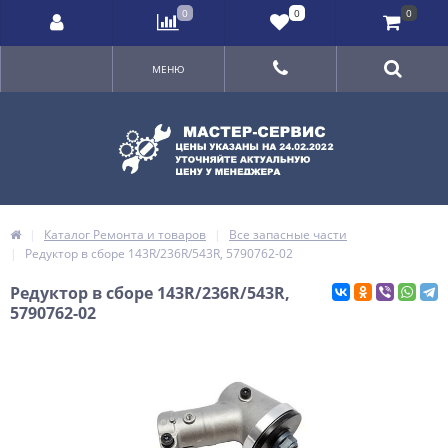
0
0
0
МЕНЮ
Каталог Ремонта и товаров
Все запасные части
Редуктор в сборе 143R/236R/543R, 5790762-02
Редуктор в сборе 143R/236R/543R,
5790762-02