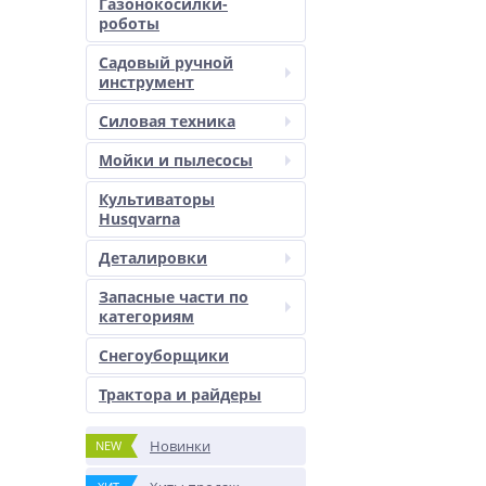
Газонокосилки-
роботы
Садовый ручной
инструмент
Силовая техника
Мойки и пылесосы
Культиваторы
Husqvarna
Деталировки
Запасные части по
категориям
Снегоуборщики
Трактора и райдеры
Новинки
NEW