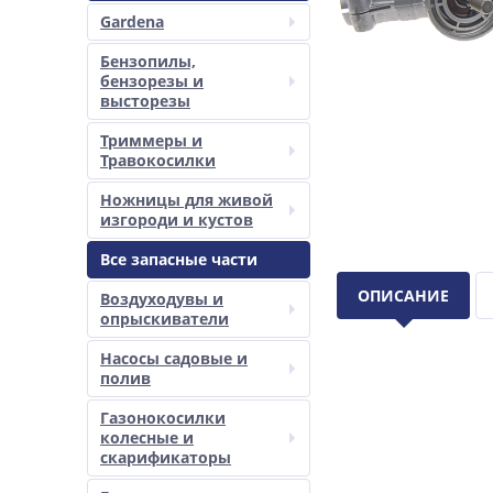
Gardena
Бензопилы,
бензорезы и
высторезы
Триммеры и
Травокосилки
Ножницы для живой
изгороди и кустов
Все запасные части
ОПИСАНИЕ
Воздуходувы и
опрыскиватели
Насосы садовые и
полив
Газонокосилки
колесные и
скарификаторы