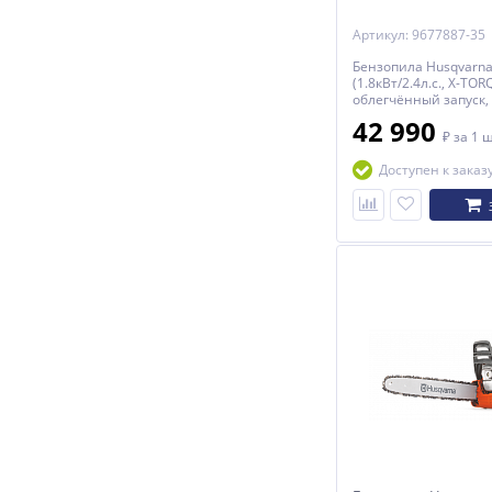
Артикул: 9677887-35
Бензопила Husqvarna 
(1.8кВт/2.4л.с., X-TOR
облегчённый запуск, 1
SP33G, Pixel, 1.3мм)
42 990
₽
за 1 
Доступен к заказ