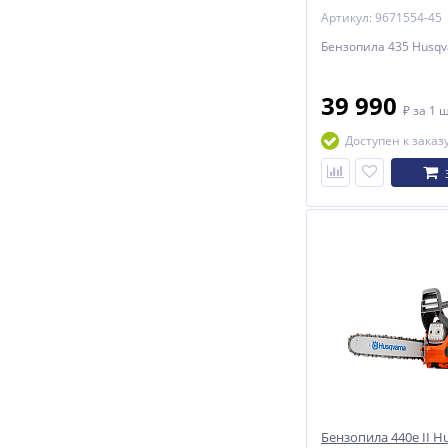
Артикул: 9671554-45
Бензопила 435 Husqv
39 990
₽
за 1 
Доступен к заказ
Бензопила 440e II H