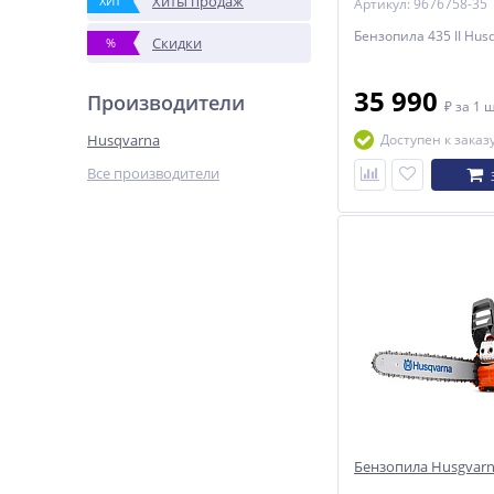
Хиты продаж
ХИТ
Артикул: 9676758-35
Бензопила 435 II Hus
Скидки
%
35 990
Производители
₽
за 1 
Husqvarna
Доступен к заказ
Все производители
Бензопила Husgvarn