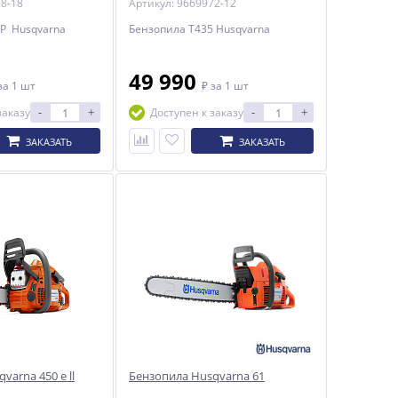
28-18
Артикул: 9669972-12
P Husqvarna
Бензопила Т435 Husqvarna
49 990
за 1 шт
₽
за 1 шт
-
+
-
+
заказу
Доступен к заказу
ЗАКАЗАТЬ
ЗАКАЗАТЬ
varna 450 e ll
Бензопила Husqvarna 61