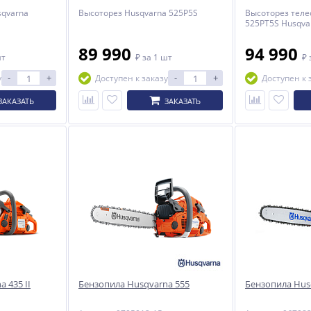
sqvarna
Высоторез Husqvarna 525P5S
Высоторез теле
525PT5S Husqva
89 990
94 990
шт
₽
за 1 шт
₽
-
+
-
+
у
Доступен к заказу
Доступен к 
ЗАКАЗАТЬ
ЗАКАЗАТЬ
 435 II
Бензопила Husqvarna 555
Бензопила Hus