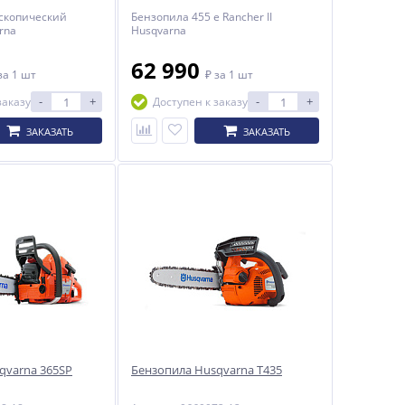
скопический
Бензопила 455 e Rancher II
rna
Husqvarna
62 990
за 1 шт
₽
за 1 шт
-
+
-
+
заказу
Доступен к заказу
ЗАКАЗАТЬ
ЗАКАЗАТЬ
qvarna 365SP
Бензопила Husqvarna Т435