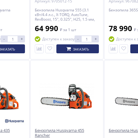
Артикул: 9705012-15
Артикул: 96708
qvarna
Бензопила Husqvarna 555 (3.1
Бензопила 365S
кВт/4.4 л.с., X-TORQ, AutoTune,
RevBoost, 15", 0.325", H25, 1.5 мм,
X-Force)
64 990
78 990
шт
₽
за 1 шт
₽
-
+
-
+
у
Доступен к заказу
Доступен к 
ЗАКАЗАТЬ
ЗАКАЗАТЬ
a 435
Бензопила Husqvarna 455
Бензопила Husq
Rancher