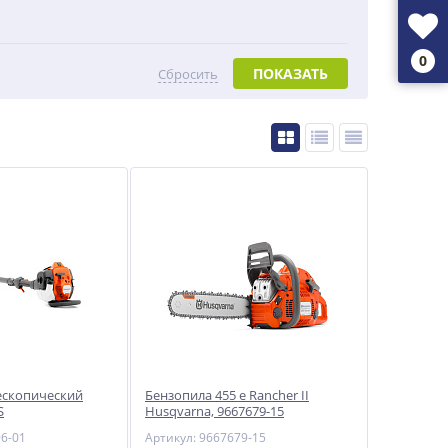
0
ПОКАЗАТЬ
Сбросить
ескопический
Бензопила 455 e Rancher II
S
Husqvarna, 9667679-15
96-01
Артикул: 9667679-15