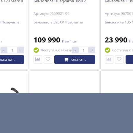
 120 Mark II
Бензопила Husqvarna 395XP
Бензопила Husq
Артикул: 9659021-94
Артикул: 96786
I Husqvarna
Бензопила 395XP Husqvarna
Бензопила 135 M
109 990
23 990
шт
₽
за 1 шт
₽
-
+
-
+
у
Доступен к заказу
Доступен к 
ЗАКАЗАТЬ
ЗАКАЗАТЬ