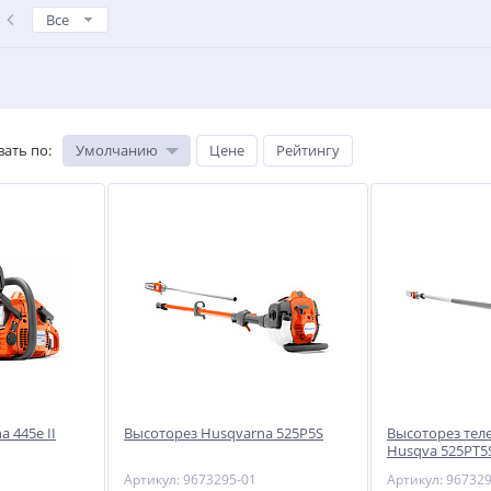
Все
вать по
:
Умолчанию
Цене
Рейтингу
 445e II
Высоторез Husqvarna 525P5S
Высоторез тел
Husqva 525PT5
Артикул: 9673295-01
Артикул: 96732