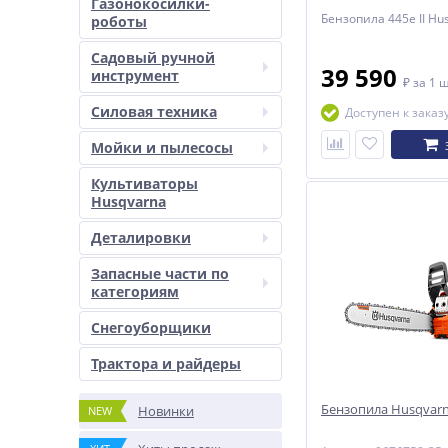
Газонокосилки-
Бензопила 445e II Hu
роботы
Садовый ручной
39 590
инструмент
₽
за 1 
Силовая техника
Доступен к заказ
Мойки и пылесосы
Культиваторы
Husqvarna
Деталировки
Запасные части по
категориям
Снегоуборщики
Трактора и райдеры
Бензопила Husqvarna
Новинки
NEW