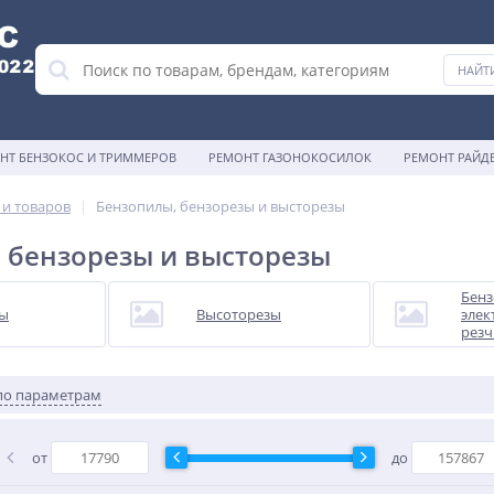
НТ БЕНЗОКОС И ТРИММЕРОВ
РЕМОНТ ГАЗОНОКОСИЛОК
РЕМОНТ РАЙД
 и товаров
Бензопилы, бензорезы и высторезы
 бензорезы и высторезы
Бенз
лы
Высоторезы
элек
резч
по параметрам
от
до