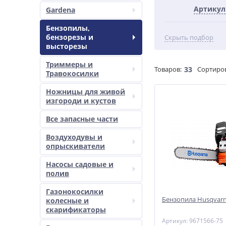
Артикул
Gardena
Бензопилы,
бензорезы и
Скрыть подбор
высторезы
Триммеры и
Товаров:
33
Сортиро
Травокосилки
Ножницы для живой
изгороди и кустов
Все запасные части
Воздуходувы и
опрыскиватели
Насосы садовые и
полив
Газонокосилки
Бензопила Husqvarna
колесные и
скарификаторы
Артикул: 9671566-75