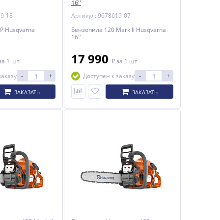
16''
29-18
Артикул: 9678619-07
P Husqvarna
Бензопила 120 Mark II Husqvarna
16''
17 990
за 1 шт
₽
за 1 шт
-
+
-
+
заказу
Доступен к заказу
ЗАКАЗАТЬ
ЗАКАЗАТЬ