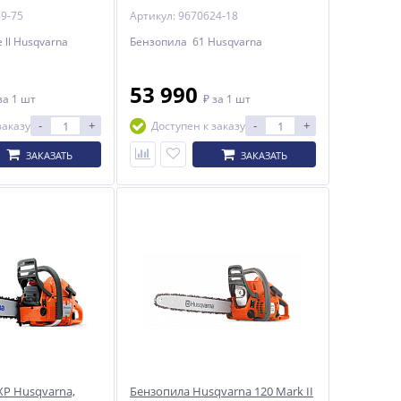
69-75
Артикул: 9670624-18
 ll Husqvarna
Бензопила 61 Husqvarna
53 990
за 1 шт
₽
за 1 шт
-
+
-
+
заказу
Доступен к заказу
ЗАКАЗАТЬ
ЗАКАЗАТЬ
XP Husqvarna,
Бензопила Husqvarna 120 Mark II