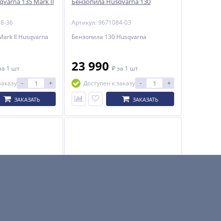
varna 135 Mark Il
Бензопила Husqvarna 130
18-36
Артикул: 9671084-03
ark Il Husqvarna
Бензопила 130 Husqvarna
23 990
за 1 шт
₽
за 1 шт
-
+
-
+
заказу
Доступен к заказу
ЗАКАЗАТЬ
ЗАКАЗАТЬ