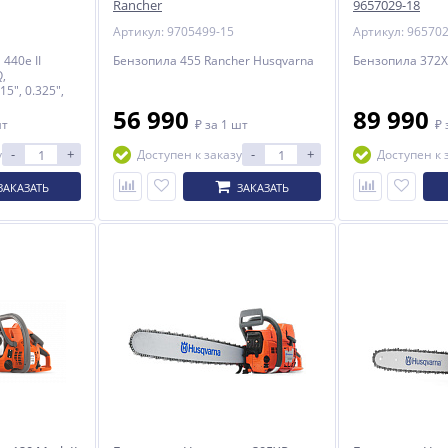
Rancher
9657029-18
Артикул: 9705499-15
Артикул: 96570
440e II
Бензопила 455 Rancher Husqvarna
Бензопила 372X
Q,
5", 0.325",
56 990
89 990
шт
₽
за 1 шт
₽
-
+
-
+
у
Доступен к заказу
Доступен к 
ЗАКАЗАТЬ
ЗАКАЗАТЬ