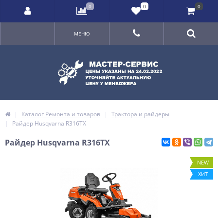
0
0
0
МЕНЮ
Каталог Ремонта и товаров
Трактора и райдеры
Райдер Husqvarna R316TX
Райдер Husqvarna R316TX
NEW
ХИТ